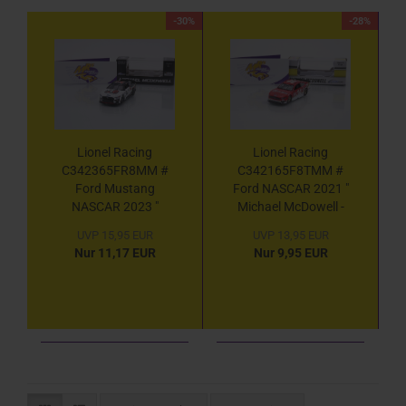
-30%
-28%
Lionel Racing
Lionel Racing
C342365FR8MM #
C342165F8TMM #
Ford Mustang
Ford NASCAR 2021 "
NASCAR 2023 "
Michael McDowell -
Michael McDowell -
Fr8Auctions
UVP 15,95 EUR
UVP 13,95 EUR
Fr8Auctions.com "
Throwback " 1:64
Nur 11,17 EUR
Nur 9,95 EUR
1:64