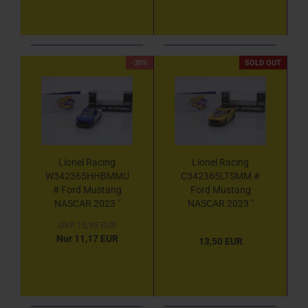
-30%
SOLD OUT
Lionel Racing
Lionel Racing
W342365HHBMMU
C342365LTSMM #
# Ford Mustang
Ford Mustang
NASCAR 2023 "
NASCAR 2023 "
Michael McDowell -
Michael McDowell -
UVP 15,95 EUR
Horizon Hobby
Love's Travel Stops "
Nur 11,17 EUR
13,50 EUR
Indianapolis Road
1:64
Course Race Winner "
1:64