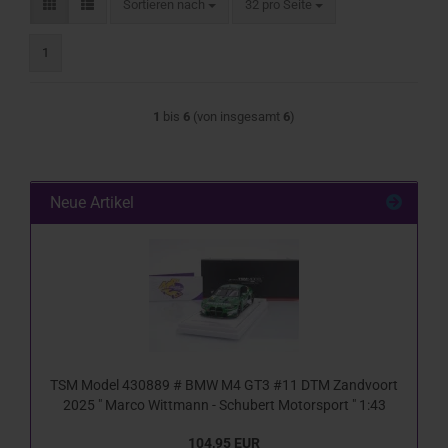
Sortieren nach
pro Seite
Sortieren nach
32 pro Seite
1
1
bis
6
(von insgesamt
6
)
Neue Artikel
TSM Model 430889 # BMW M4 GT3 #11 DTM Zandvoort
2025 " Marco Wittmann - Schubert Motorsport " 1:43
104,95 EUR