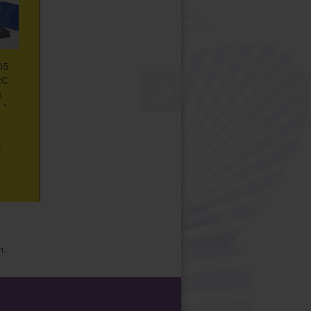
05
2C
n
 "
43
R
n.