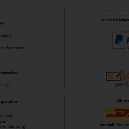
R...
UNSERE ZAHL
Wir bieten folg
um
eferung
errufsformular
Datenschutz
llungen
Wir ve
gszeiten
ienstag:
sen
innerhalb Deutsc
Vereinbarung)