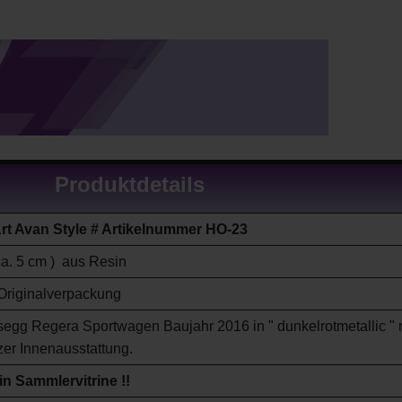
Produktdetails
Art Avan Style # Artikelnummer HO-23
ca. 5 cm ) aus Resin
Originalverpackung
egg Regera Sportwagen Baujahr 2016 in " dunkelrotmetallic " 
er Innenausstattung.
in Sammlervitrine !!