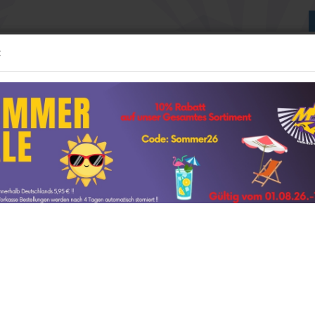
:
Suche...
:24 MODELLE
1:43 MODELLE
WEITERE
NEUE GESCHÄFTSRÄUME
»
»
seite
Sonderangebote
delle anzeigen
1:12 Modelle anzeigen
oenigsegg Regera Baujahr 2016 " dunkelrotmetallic " 1:87
AUTOart
ter »
77
Artikel in dieser Kate
t
GP Replicas
FrontiArt
Fro
GT Spirit
Koeni
amps
Kyosho
Minichamps
NOREV
Art.Nr.:
Ottomobile