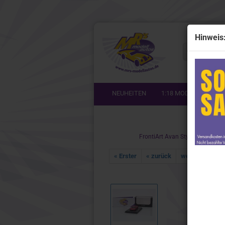
Hinweis
Alle
NEUHEITEN
1:18 MODELLE
1
Start
1:64 Modelle anzeigen
1:87 Mo
FrontiArt Avan Style HO-23 # K
Lionel Racing / Nascar
Busch
« Erster
« zurück
weiter »
Letz
Mini GT # TSM 1:64
FrontiAr
Spark
Herpa
BBR
Minich
Look Smart
NOREV
Schuco
Rietze
Schuco