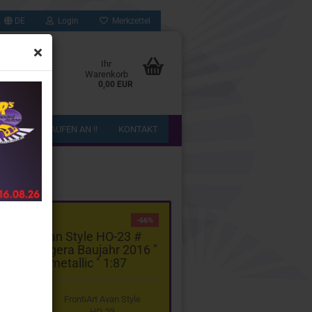
DE
Login
Merkzettel
Ihr
Warenkorb
0,00 EUR
!! WIR KAUFEN AN !!
KONTAKT
gorie
-66%
ntiArt Avan Style HO-23 #
gsegg Regera Baujahr 2016 "
dunkelrotmetallic " 1:87
FrontiArt Avan Style
HO-23