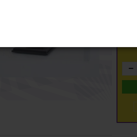
Schuco
Lieferzei
ty
Spark
Top Marques
Lagerbe
TSM
dmodelle anzeigen