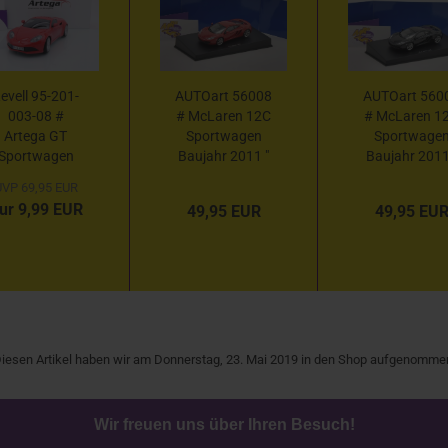
evell 95-201-
AUTOart 56008
AUTOart 560
003-08 #
# McLaren 12C
# McLaren 1
Artega GT
Sportwagen
Sportwage
Sportwagen
Baujahr 2011 "
Baujahr 2011
aujahr 2009 "
dunkelrot " 1:43
schwarz " 1:
VP 69,95 EUR
euerrot " 1:18
ur 9,99 EUR
49,95 EUR
49,95 EU
iesen Artikel haben wir am Donnerstag, 23. Mai 2019 in den Shop aufgenomme
Wir freuen uns über Ihren Besuch!