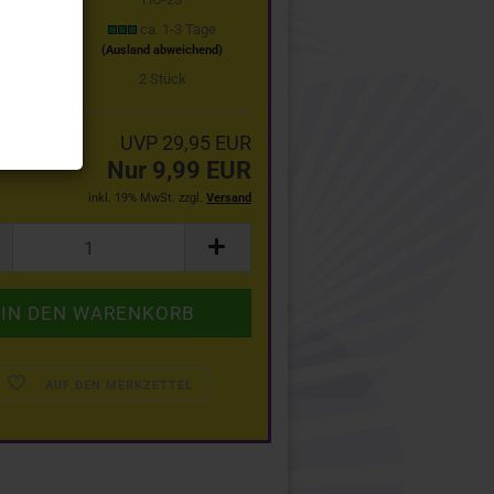
t:
ca. 1-3 Tage
(Ausland abweichend)
stand:
2
Stück
UVP 29,95 EUR
Nur 9,99 EUR
inkl. 19% MwSt. zzgl.
Versand
AUF DEN MERKZETTEL