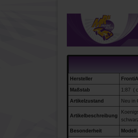
Hersteller
Fronti
Maßstab
1:87 ( 
Artikelzustand
Neu in 
Koenigs
Artikelbeschreibung
schwarz
Besonderheit
Modell 