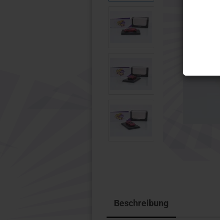
Wiking
Micro Ci
1:32 Modelle anzeigen
Motorra
Schuco
1:10
Wiking
1:12
Beschreibung