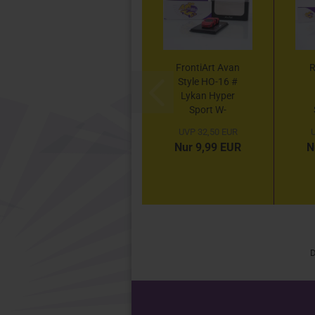
FrontiArt Avan
R
Style HO-16 #
Lykan Hyper
Sport W-
Motors Baujahr
B
UVP 32,50 EUR
U
2016 " rot " 1:87
F
Nur 9,99 EUR
N
D