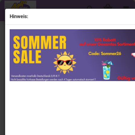
Hinweis:
« Erster
« zurück
weiter »
Letzter »
1692
Artikel in dieser Kategorie
Look Smart LSLM127 # Ferrari 488 GTE Nr.60 24H Le
Mans 2021 " Iron Lynx " 1:43
LookSmart