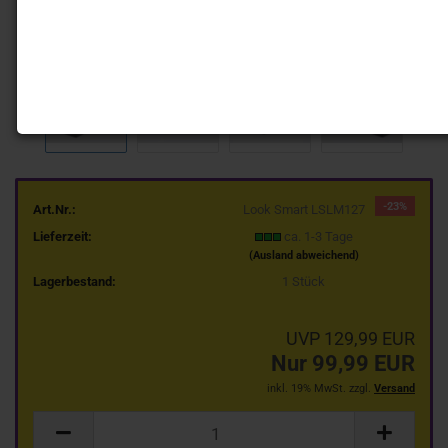
-23%
Art.Nr.:
Look Smart LSLM127
Lieferzeit:
ca. 1-3 Tage
(Ausland abweichend)
Lagerbestand:
1
Stück
UVP 129,99 EUR
Nur 99,99 EUR
inkl. 19% MwSt. zzgl.
Versand