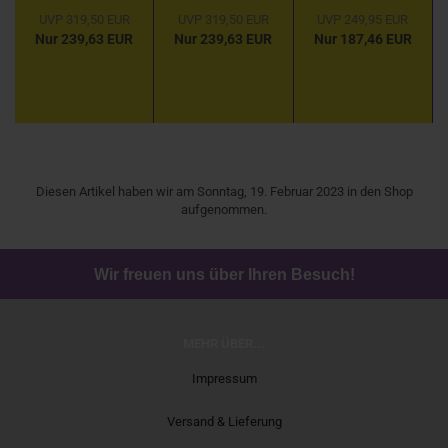
1995 "
Baujahr
2008 " Mat
UVP 319,50 EUR
UVP 319,50 EUR
UVP 249,95 EUR
Rocket
2008 "
Green " 1:18
Nur 239,63 EUR
Nur 239,63 EUR
Nur 187,46 EUR
Bunny - Red
Liberty Walk
/ Pandem
Performance
Design "
-
1:18
Transparent
Gold
Metallic...
Diesen Artikel haben wir am Sonntag, 19. Februar 2023 in den Shop
aufgenommen.
Wir freuen uns über Ihren Besuch!
MEHR ÜBER...
Impressum
Versand & Lieferung