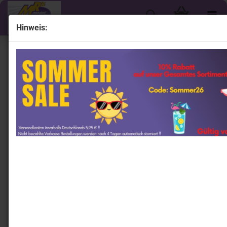
Hinweis:
« Erster
« zurück
weiter »
Letzter »
1775
Artikel in dieser Kategorie
Onemodel 16 # Nissan GT-R R35 Duck Wing Baujahr
2008 " Liberty Walk Performance - Transparent Apple
Green Metallic " 1:18 Nur 30 Stück !!
Onemodel