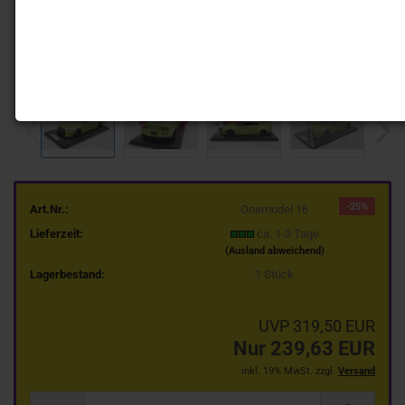
-25%
Art.Nr.:
Onemodel 16
Lieferzeit:
ca. 1-3 Tage
(Ausland abweichend)
Lagerbestand:
1
Stück
UVP 319,50 EUR
Nur 239,63 EUR
inkl. 19% MwSt. zzgl.
Versand