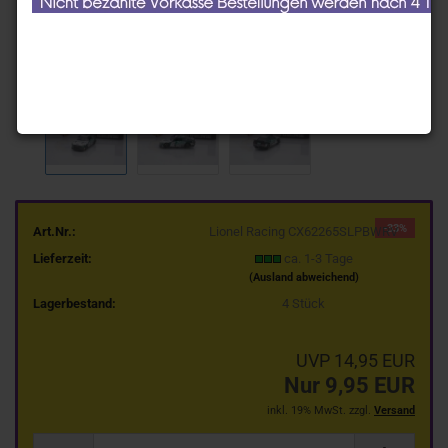
-33%
Art.Nr.:
Lionel Racing CX62265SLPBWRV
Lieferzeit:
ca. 1-3 Tage
(Ausland abweichend)
Lagerbestand:
4
Stück
UVP 14,95 EUR
Nur 9,95 EUR
inkl. 19% MwSt. zzgl.
Versand