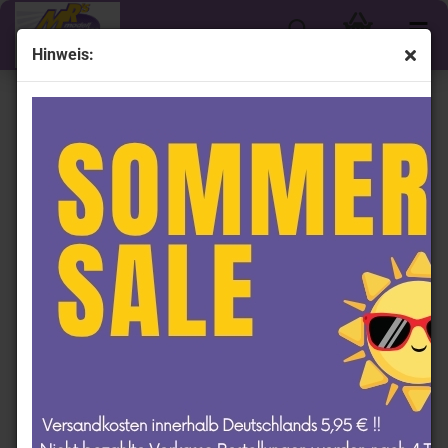
Hinweis:
« Erster
« zurück
weiter »
Letzter »
1141
Artikel in dieser Kategorie
Lionel Racing CX62265SLPBWRV # Ford Mustang
NASCAR 2022 " Brad Keselowski - Solomon Plumbing
/ Bristol Dirt Race Version " 1:64