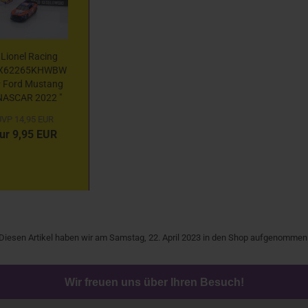
Lionel Racing
X62265KHWBW
 Ford Mustang
NASCAR 2022 "
rad Keselowski -
VP 14,95 EUR
ing's Hawaiian
ur 9,95 EUR
Pretzel Buns...
Diesen Artikel haben wir am Samstag, 22. April 2023 in den Shop aufgenommen
Wir freuen uns über Ihren Besuch!