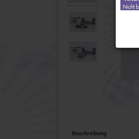
Wiking
Micro Ci
1:32 Modelle anzeigen
Motorra
Schuco
1:10
Wiking
1:12
Beschreibung