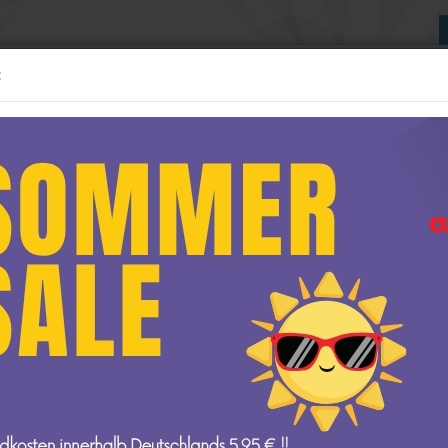
:
Suche...
:24 MODELLE
1:43 MODELLE
WEITERE
NEUE GESCHÄFTSRÄUME
»
»
NEUHEITEN
1:64 Neuheiten
delle anzeigen
1:12 Modelle anzeigen
amaro ZL1 NASCAR 2022 " Alex Bowman - Ally Salutes / Patriotic "
1:64
AUTOart
t
GP Replicas
ter »
1141
Artikel in dieser Kat
GT Spirit
Lion
amps
Kyosho
Chev
Minichamps
2022 
NOREV
Ottomobile