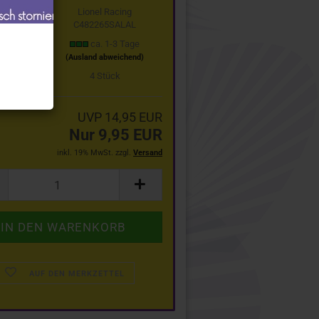
Lionel Racing
C482265SALAL
t:
ca. 1-3 Tage
(Ausland abweichend)
stand:
4
Stück
UVP 14,95 EUR
Nur 9,95 EUR
inkl. 19% MwSt. zzgl.
Versand
AUF DEN MERKZETTEL