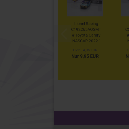
Lionel Racing
C192265AOSMT
C
# Toyota Camry
#
NASCAR 2022 "
Martin Truex Jr. -
B
UVP 14,95 EUR
U
Auto-Owners
K
Nur 9,95 EUR
N
Insurance /
MTJF...