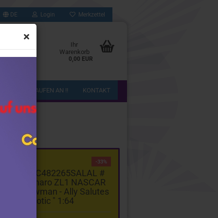
DE
Login
Merkzettel
Ihr
Warenkorb
0,00 EUR
!! WIR KAUFEN AN !!
KONTAKT
egorie
-33%
el Racing C482265SALAL #
rolet Camaro ZL1 NASCAR
" Alex Bowman - Ally Salutes
/ Patriotic " 1:64