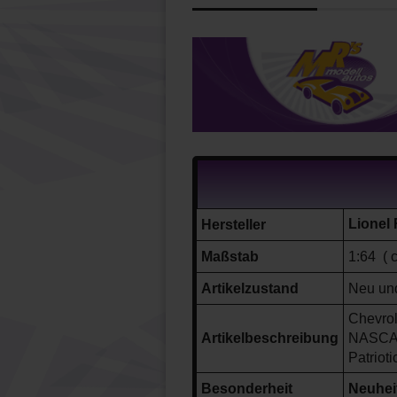
Lionel
Hersteller
Maßstab
1:64 ( 
Artikelzustand
Neu und
Chevro
Artikelbeschreibung
NASCA
Patriot
Besonderheit
Neuheit