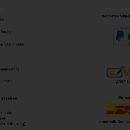
R...
UNSERE ZAHL
Wir bieten folg
um
eferung
errufsformular
Datenschutz
llungen
Wir ve
gszeiten
ienstag:
sen
innerhalb Deutsc
Vereinbarung)