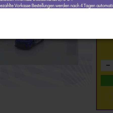
Schuco
Art.Nr.:
ty
Spark
Lieferzei
Top Marques
TSM
Lagerbe
dmodelle anzeigen