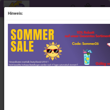
Hinweis:
« Erster
« zurück
weiter »
Letzter »
1764
Artikel in dieser Kategorie
Tecnomodel TM18-181G # Maserati 4 CLT F1 Winner
San Remo GP 1948 " Alberto Ascari " 1:18
Tecnomodel