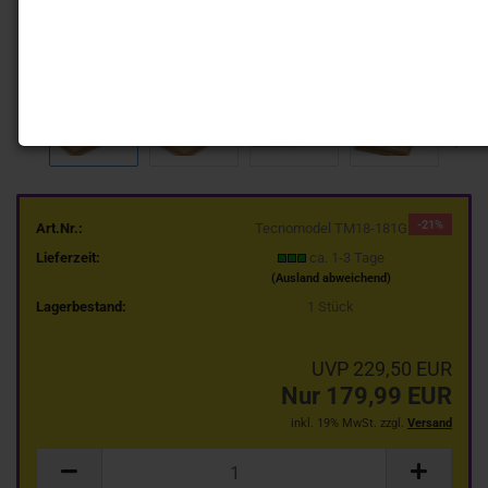
-21%
Art.Nr.:
Tecnomodel TM18-181G
Lieferzeit:
ca. 1-3 Tage
(Ausland abweichend)
Lagerbestand:
1
Stück
UVP 229,50 EUR
Nur 179,99 EUR
inkl. 19% MwSt. zzgl.
Versand