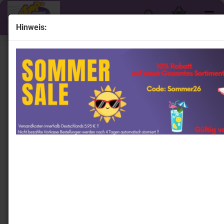
Hinweis:
« Erster
« zurück
weiter »
Letzter »
1134
Artikel in dieser Kategorie
Lionel Racing CX62365SALBW # Ford Mustang
NASCAR 2023 " Brad Keselowski - Castrol Edge Salutes
/ Patriotic " Foil Number " " 1:64