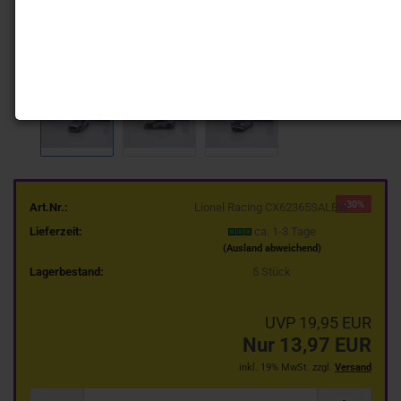
-30%
Art.Nr.:
Lionel Racing CX62365SALBW
Lieferzeit:
ca. 1-3 Tage
(Ausland abweichend)
Lagerbestand:
5
Stück
UVP 19,95 EUR
Nur 13,97 EUR
inkl. 19% MwSt. zzgl.
Versand