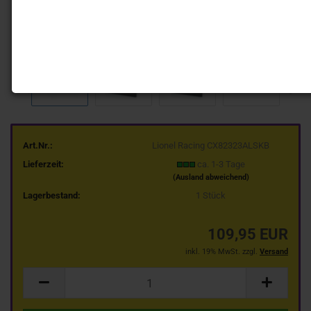
Art.Nr.:
Lionel Racing CX82323ALSKB
Lieferzeit:
ca. 1-3 Tage
(Ausland abweichend)
Lagerbestand:
1
Stück
109,95 EUR
inkl. 19% MwSt. zzgl.
Versand