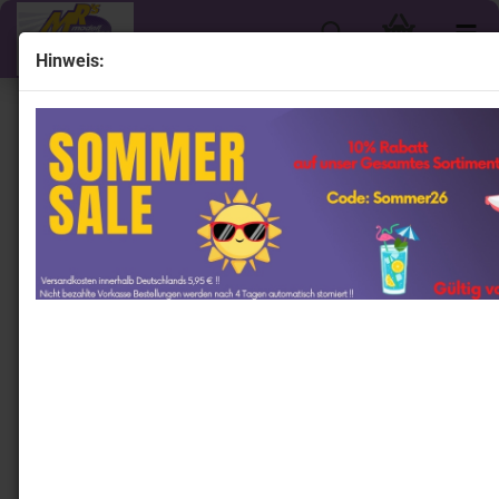
Hinweis:
« Erster
« zurück
weiter »
Letzter »
915
Artikel in dieser Kategorie
Lionel Racing CX82323ALSKB # Chevrolet Camaro
ZL1 NASCAR 2023 " Kyle Busch - Alsco Uniforms " 1:24