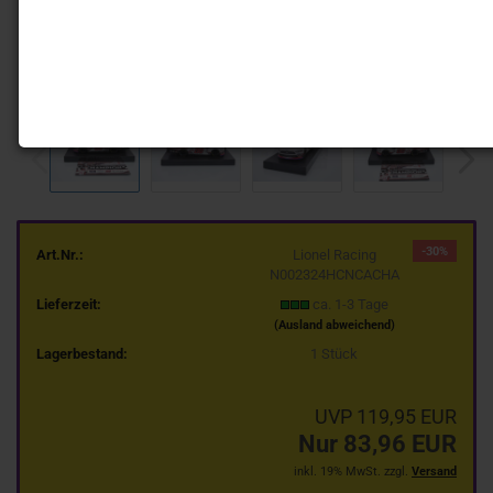
-30%
Art.Nr.:
Lionel Racing
N002324HCNCACHA
Lieferzeit:
ca. 1-3 Tage
(Ausland abweichend)
Lagerbestand:
1
Stück
UVP 119,95 EUR
Nur 83,96 EUR
inkl. 19% MwSt. zzgl.
Versand