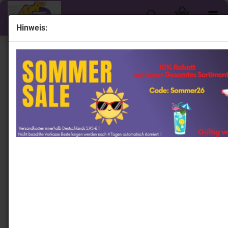
Hinweis:
« Erster
« zurück
weiter »
Letzter »
915
Artikel in dieser Kategorie
Lionel Racing N002324HCNCACHA # Ford Mustang
NASCAR " Cole Custer - Haas CNC Automation 2023
Xfinity Champion " Chrom Startnummer " " 1:24