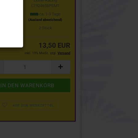
Lionel Racing
C192465BPSMT
t:
ca. 1-3 Tage
(Ausland abweichend)
stand:
2
Stück
13,50 EUR
inkl. 19% MwSt. zzgl.
Versand
AUF DEN MERKZETTEL