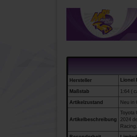
Lionel
Hersteller
Maßstab
1:64 ( c
Artikelzustand
Neu in 
Toyota
Artikelbeschreibung
2024
de
Racing
.
Besonderheit
Limite