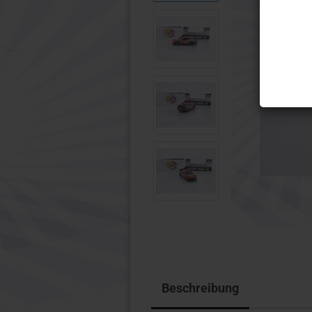
Wiking
Micro Ci
1:32 Modelle anzeigen
Motorra
Schuco
1:10
Wiking
1:12
Beschreibung