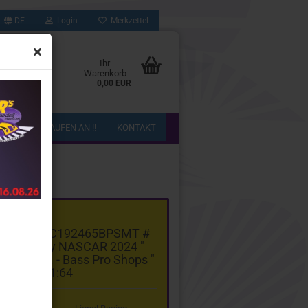
DE
Login
Merkzettel
Ihr
Warenkorb
0,00 EUR
!! WIR KAUFEN AN !!
KONTAKT
gorie
el Racing C192465BPSMT #
ota Camry NASCAR 2024 "
 Truex Jr. - Bass Pro Shops "
1:64