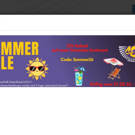
:
Suche...
:24 MODELLE
1:43 MODELLE
WEITERE
NEUE GESCHÄFTSRÄUME
»
»
64 Modelle
Lionel Racing / Nascar
delle anzeigen
1:12 Modelle anzeigen
Camry NASCAR 2024 " Martin Truex Jr. - Bass Pro Shops " 1:64
AUTOart
ter »
746
Artikel in dieser Kate
t
GP Replicas
Lion
GT Spirit
Toy
amps
Kyosho
Martin
Minichamps
NOREV
Ottomobile