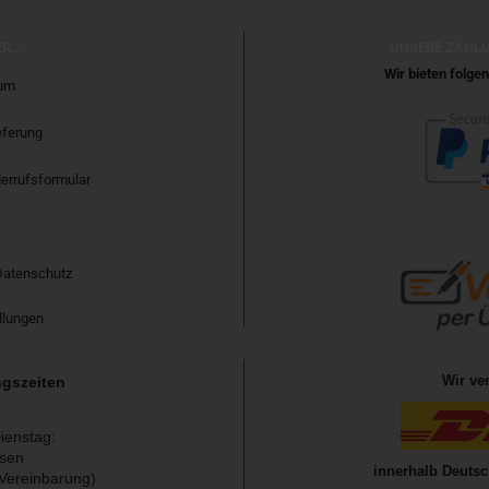
R...
UNSERE ZAHL
Wir bieten folg
um
eferung
errufsformular
Datenschutz
llungen
Wir ve
gszeiten
ienstag:
sen
innerhalb Deutsc
Vereinbarung)