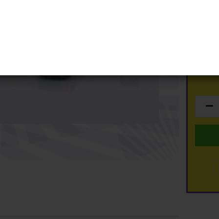
Art.Nr.:
Schuco
ty
Spark
Lieferzei
Top Marques
TSM
Lagerbe
dmodelle anzeigen