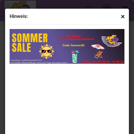
Hinweis:
« Erster
« zurück
weiter »
Letzter »
45
Artikel in dieser Kategorie
Micro City / Herpa 87MC000009 # Nissan Skyline GTR
R35 Baujahr 2007 " Liberty " 1:87