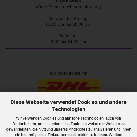
Geschlossen
(Oder Termin nach Vereinbarung)
Mittwoch bis Freitag:
10:00 Uhr bis 18:00 Uhr
Samstag:
9:00 bis 14:00 Uhr
Wir verschicken mit
innerhalb Deutschland für nur 5,90 Euro
Diese Webseite verwendet Cookies und andere
Technologien
Wir verwenden Cookies und ähnliche Technologien, auch von
oder holen Sie die Ware einfach
Drittanbietern, um die ordentliche Funktionsweise der Website zu
gewährleisten, die Nutzung unseres Angebotes zu analysieren und Ihnen
selbst in der
Geschäftsstelle
ab
ein bestmögliches Einkaufserlebnis bieten zu können. Weitere