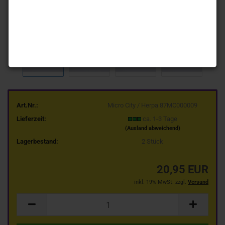
Art.Nr.:
Micro City / Herpa 87MC000009
Lieferzeit:
ca. 1-3 Tage
(Ausland abweichend)
Lagerbestand:
2
Stück
20,95 EUR
inkl. 19% MwSt. zzgl.
Versand