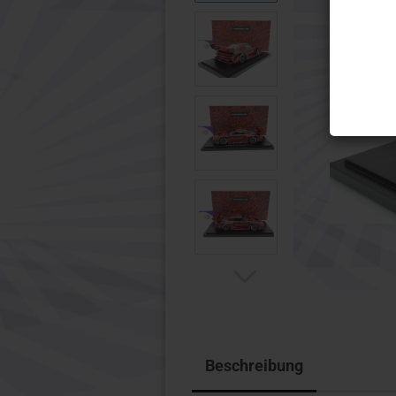
Wiking
Micro Ci
1:32 Modelle anzeigen
Motorra
Schuco
1:10
Wiking
1:12
Beschreibung