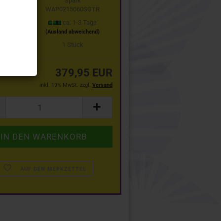
Spark
WAP0215060SGTR
t:
ca. 1-3 Tage
(Ausland abweichend)
stand:
1
Stück
379,95 EUR
inkl. 19% MwSt. zzgl.
Versand
AUF DEN MERKZETTEL