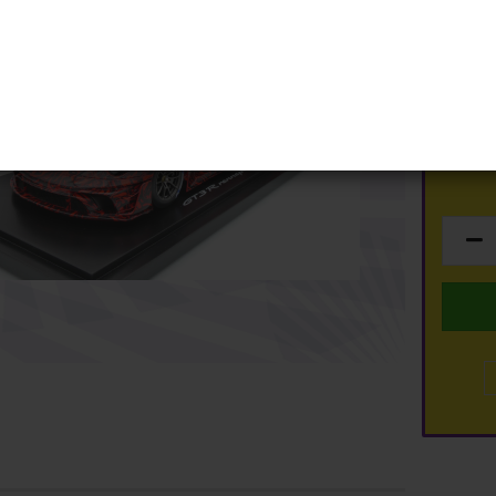
Art.Nr.:
Schuco
ty
Spark
Lieferzei
Top Marques
TSM
Lagerbe
dmodelle anzeigen