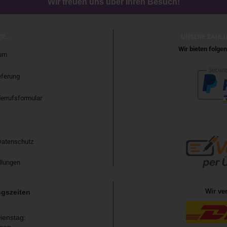
Wir freuen uns über Ihren Besuch!
R...
UNSERE ZAHL
Wir bieten folg
um
eferung
errufsformular
Datenschutz
llungen
Wir ve
gszeiten
ienstag: