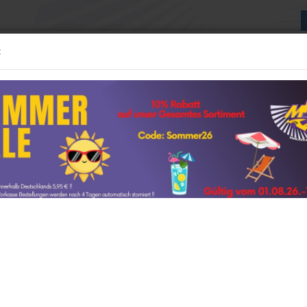
:
Suche...
:24 MODELLE
1:43 MODELLE
WEITERE
NEUE GESCHÄFTSRÄUME
»
»
»
e
1:18 Modelle
Spark
delle anzeigen
1:12 Modelle anzeigen
92) GT3 R Rennsport TC01 RX Baujahr 2024 " Camouflage " 1:18
AUTOart
ter »
226
Artikel in dieser Kate
t
GP Replicas
Sp
GT Spirit
P
amps
Kyosho
Renns
Minichamps
NOREV
Ottomobile