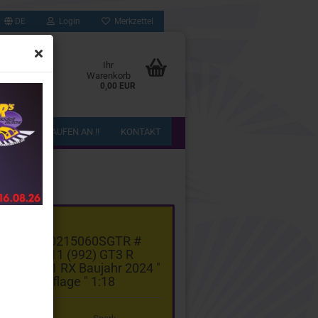
DE
Login
Merkzettel
Ihr
Warenkorb
0,00 EUR
!! WIR KAUFEN AN !!
KONTAKT
gorie
ark WAP0215060SGTR #
orsche 911 (992) GT3 R
port TC01 RX Baujahr 2024 "
Camouflage " 1:18