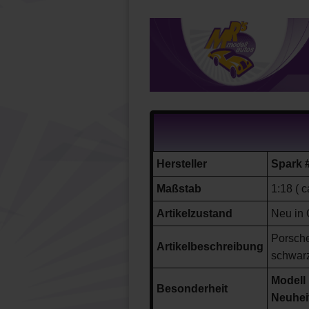
Hersteller
Spark
Maßstab
1:18 ( 
Artikelzustand
Neu in 
Porsch
Artikelbeschreibung
schwarz
Modell 
Besonderheit
Neuheit