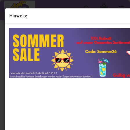
Hinweis:
« Erster
« zurück
weiter »
Letzter »
301
Artikel in dieser Kategorie
TSM MINI GT KHMG210 # Datsun 510 Wagon 4x4 "
Kaido House Kaido Islands V1 " 1:64
TrueScaleModels