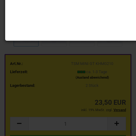
Art.Nr.:
TSM MINI GT KHMG210
Lieferzeit:
ca. 1-3 Tage
(Ausland abweichend)
Lagerbestand:
2
Stück
23,50 EUR
inkl. 19% MwSt. zzgl.
Versand