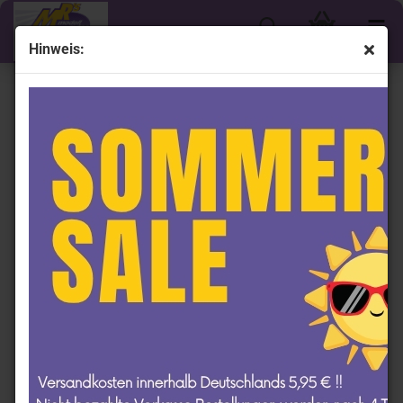
Hinweis:
« Erster
« zurück
weiter »
Letzter »
59
Artikel in dieser Kategorie
MR Collection FE045SE # Ferrari F80 Hybrid Baujahr
2025 " Canna di Fucile " 1:18
MR Collection
Models