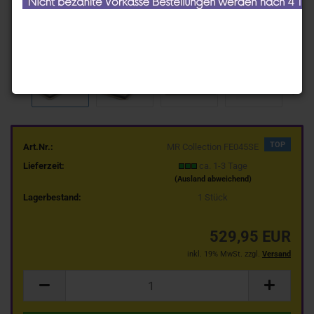
TOP
Art.Nr.:
MR Collection FE045SE
Lieferzeit:
ca. 1-3 Tage
(Ausland abweichend)
Lagerbestand:
1
Stück
529,95 EUR
inkl. 19% MwSt. zzgl.
Versand