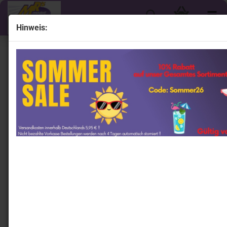
Hinweis:
« Erster
« zurück
weiter »
Letzter »
746
Artikel in dieser Kategorie
Lionel Racing C882565SFCSV # Chevrolet Camaro
NASCAR 2025 " Shane van Gisbergen - Safety Culture "
1:64