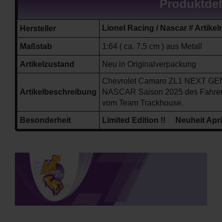
Produktdet
Lionel Racing / Nascar # Art
Hersteller
Maßstab
1:64 ( ca. 7,5 cm ) aus Metall
Artikelzustand
Neu in Originalverpackung
Chevrolet Camaro ZL1
NEXT GEN
Artikelbeschreibung
NASCAR Saison
2025
des Fahrer
vom Team Trackhouse
.
Besonderheit
Limited Edition !!
Neuheit Apri