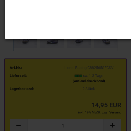
Art.Nr.:
Lionel Racing C882565SFCSV
Lieferzeit:
ca. 1-3 Tage
(Ausland abweichend)
Lagerbestand:
2
Stück
14,95 EUR
inkl. 19% MwSt. zzgl.
Versand