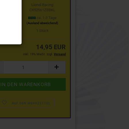
Lionel Racing
CX52561ZBBKL
t:
ca. 1-3 Tage
(Ausland abweichend)
stand:
1
Stück
14,95 EUR
inkl. 19% MwSt. zzgl.
Versand
AUF DEN MERKZETTEL