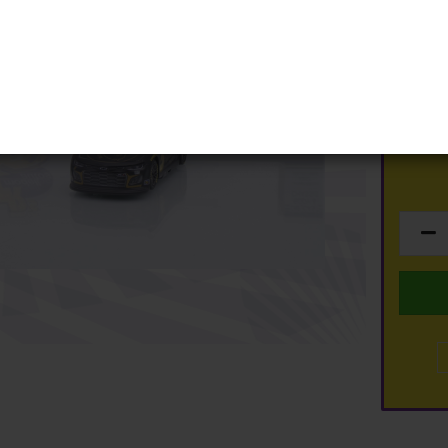
Schuco
Art.Nr.:
ty
Spark
Lieferzei
Top Marques
TSM
Lagerbe
dmodelle anzeigen