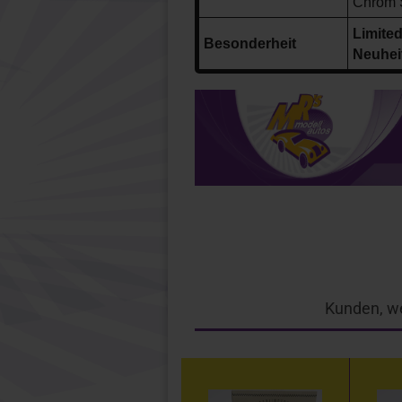
Chrom S
Limite
Besonderheit
Neuheit
Kunden, we