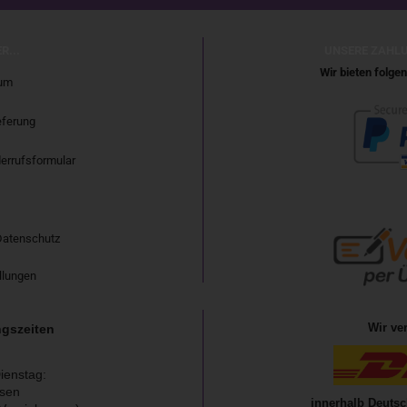
R...
UNSERE ZAHL
Wir bieten folg
um
eferung
errufsformular
Datenschutz
llungen
Wir ve
gszeiten
ienstag:
sen
innerhalb Deutsc