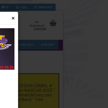
DE
Login
Merkzettel
Ihr
Warenkorb
0,00 EUR
!! WIR KAUFEN AN !!
KONTAKT
gorie
el Racing CX52561ZBBKL #
olet Camaro NASCAR 2025 "
 Larson - HendrickCars.com
Zac Brown Band " 1:64