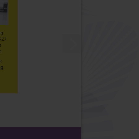
ng
RZ7
t
1
2 "
R
n -
UR
...