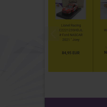
Lionel Racing
C222123SHDJL
W
# Ford NASCAR
2021 " Joey
Logano - Shell-
U
Pennzoil
N
84,95 EUR
Throwback "
M
1:24...