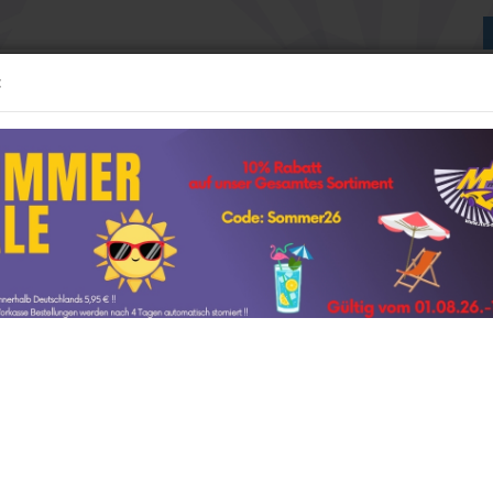
:
Suche...
:24 MODELLE
1:43 MODELLE
WEITERE
NEUE GESCHÄFTSRÄUME
»
»
64 Modelle
Lionel Racing / Nascar
delle anzeigen
1:12 Modelle anzeigen
 Camaro NASCAR 2025 " Kyle Larson - HendrickCars.com Zac Brown
Band " 1:64
AUTOart
t
GP Replicas
ter »
746
Artikel in dieser Kate
GT Spirit
Lion
amps
Kyosho
Chevr
Minichamps
Kyle
NOREV
Ottomobile