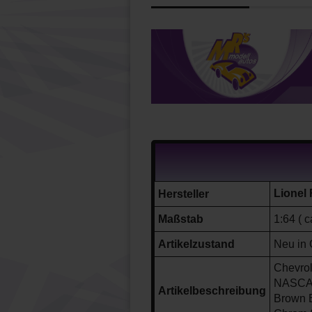
Lionel
Hersteller
Maßstab
1:64 ( c
Artikelzustand
Neu in 
Chevro
NASCA
Artikelbeschreibung
Brown 