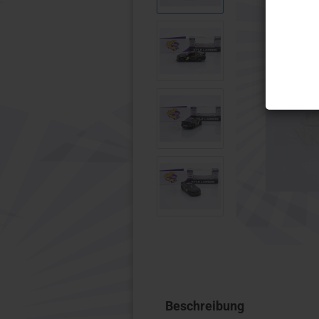
Wiking
Micro Ci
1:32 Modelle anzeigen
Motorra
Schuco
1:10
Wiking
1:12
Beschreibung