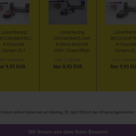
Lionel Racing
Lionel Racing
Lionel Raci
X12265MOFRZJ
CX92065NACLCHA
WX12265IFY
# Chevrolet
# Chevy NASCAR
# Chevrole
Camaro ZL1
2020 " Chase Elliott
Camaro ZL
NASCAR 2022 "
- NAPA 2020
NASCAR 202
VP 14,95 EUR
UVP 11,95 EUR
UVP 14,95 EU
Ross Chastain -
Champion " 1:64...
Ross Chastai
ur 9,95 EUR
Nur 8,95 EUR
Nur 9,95 E
oose Fraternity
iFly / ONX
Talladega...
Homes COTA
Diesen Artikel haben wir am Montag, 20. April 2026 in den Shop aufgenommen.
Wir freuen uns über Ihren Besuch!