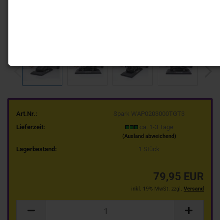
Art.Nr.:
Spark WAP0203000TGT3
Lieferzeit:
ca. 1-3 Tage
(Ausland abweichend)
Lagerbestand:
1
Stück
79,95 EUR
inkl. 19% MwSt. zzgl.
Versand