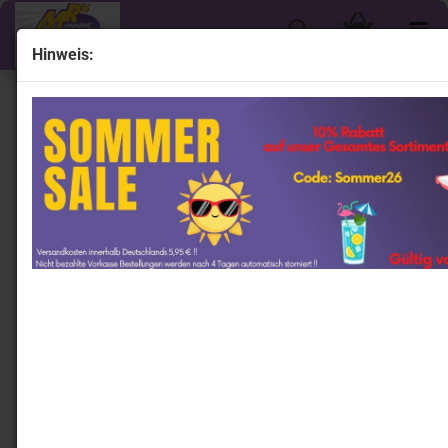
Hinweis:
« Erster
« zurück
weiter »
Letzter »
615
Artikel in dieser Kategorie
Spark WAP0203000TGT3 # Porsche 911 992 GT3 RS
Manthey Kit Baujahr 2024 " Brewstergrün-metallic "
1:43