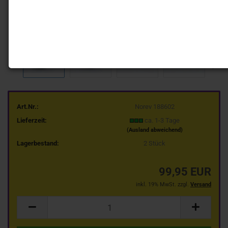
Art.Nr.:
Norev 188602
Lieferzeit:
ca. 1-3 Tage
(Ausland abweichend)
Lagerbestand:
2
Stück
99,95 EUR
inkl. 19% MwSt. zzgl.
Versand