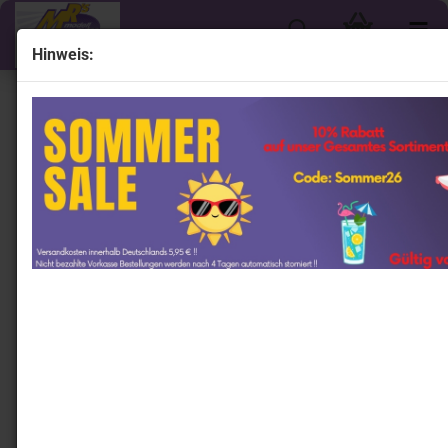
Hinweis:
« Erster
« zurück
weiter »
Letzter »
221
Artikel in dieser Kategorie
Norev 188602 # Volkswagen VW T5 Bus Multivan
Baujahr 2003 " Wheatbeigemetallic " 1:18