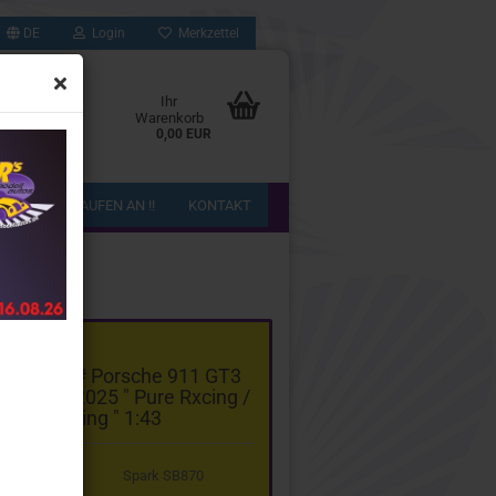
DE
Login
Merkzettel
Ihr
Warenkorb
0,00 EUR
!! WIR KAUFEN AN !!
KONTAKT
gorie
k SB870 # Porsche 911 GT3
24h Spa 2025 " Pure Rxcing /
Preining " 1:43
Spark SB870