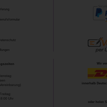
eferung
errufsformular
Datenschutz
llungen
Wir ve
gszeiten
ienstag:
sen
innerhalb Deutsc
Vereinbarung)
Freitag:
18:00 Uhr
oder holen S