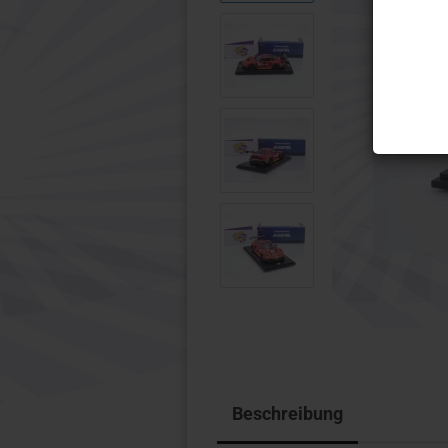
Wiking
Micro Ci
1:32 Modelle anzeigen
Motorra
Schuco
1:10
Wiking
1:12
Beschreibung