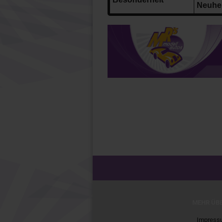
Neuheit
MEHR ÜBE
Impress