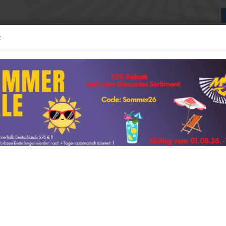
:
Suche...
:24 MODELLE
1:43 MODELLE
WEITERE
NEUE GESCHÄFTSRÄUME
»
»
»
e
1:43 Modelle
Spark
delle anzeigen
1:12 Modelle anzeigen
T3 #911 24h Spa 2025 " Pure Rxcing / Preining " 1:43
AUTOart
ter »
615
Artikel in dieser Kate
t
GP Replicas
Spar
GT Spirit
#911 
amps
Kyosho
Minichamps
NOREV
Art.Nr.:
Ottomobile