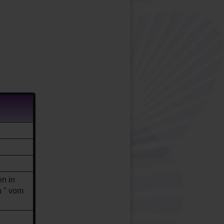
n in
n " vom