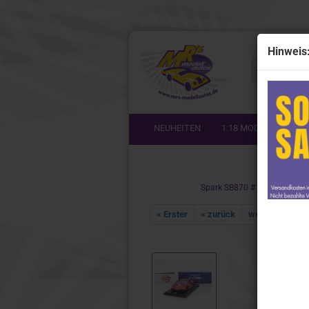
Hinweis
Alle
NEUHEITEN
1:18 MODELLE
1
Startseit
1:64 Modelle anzeigen
1:87 Mo
Spark SB870 # Porsche 911 G
Lionel Racing / Nascar
Busch
« Erster
« zurück
weiter »
Letz
Mini GT # TSM 1:64
FrontiAr
Spark
Herpa
BBR
Minich
Look Smart
NOREV
Schuco
Rietze
Schuco