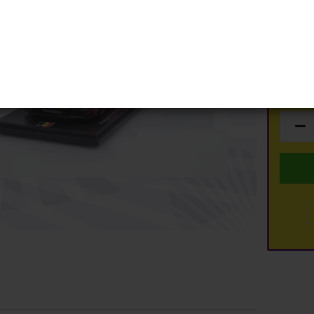
Lieferzei
Schuco
ty
Spark
Lagerbe
Top Marques
TSM
dmodelle anzeigen