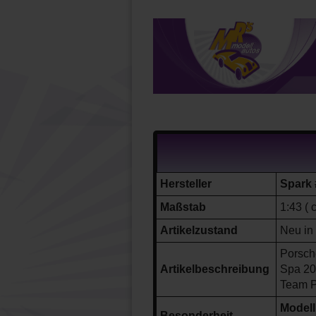
Hersteller
Spark 
Maßstab
1:43 ( 
Artikelzustand
Neu in
Porsch
Artikelbeschreibung
Spa 202
Team
P
Modell
Besonderheit