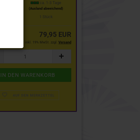
t:
ca. 1-3 Tage
(Ausland abweichend)
stand:
1
Stück
79,95 EUR
inkl. 19% MwSt. zzgl.
Versand
AUF DEN MERKZETTEL