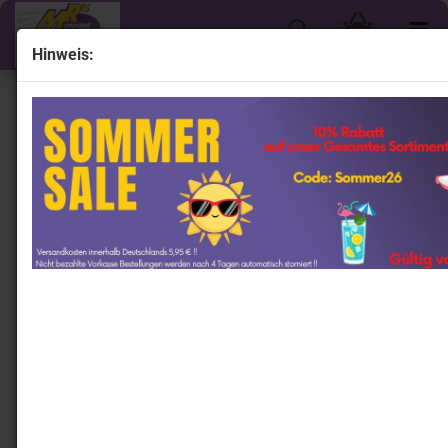
Hinweis:
« Erster
« zurück
weiter »
Letzter »
915
Artikel in dieser Kategorie
Lionel Racing C412323WODPR # Ford Mustang
NASCAR 2023 " Ryan Preece - Wonder Bread " 1:24