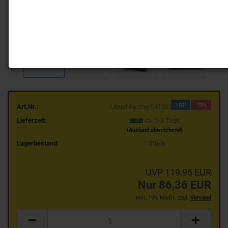
TOP
-28%
Art.Nr.:
Lionel Racing C412323WODPR
Lieferzeit:
ca. 1-3 Tage
(Ausland abweichend)
Lagerbestand:
1
Stück
UVP 119,95 EUR
Nur 86,36 EUR
inkl. 19% MwSt. zzgl.
Versand