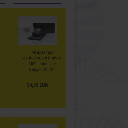
Minichamps
410024002 # BMW i4
M50 Limousine
Baujahr 2022 "
Saphirschwarzmetallic
" 1:43
54,95 EUR