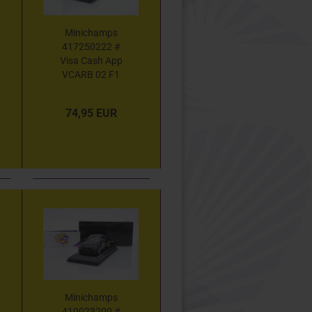
Minichamps
417250222 #
Visa Cash App
VCARB 02 F1
China GP 2025 "
Yuki Tsunoda "
74,95 EUR
1:43
Minichamps
410023200 #