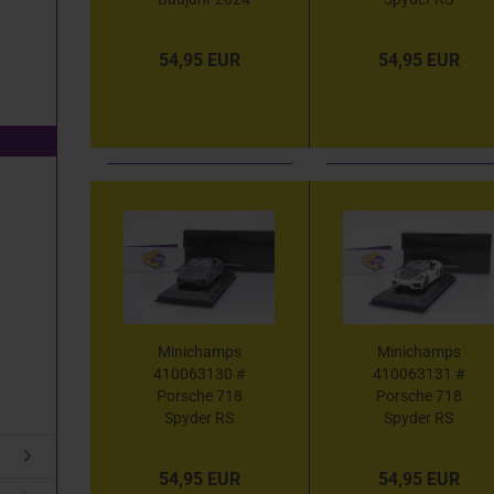
Mineralweißmetallic
Baujahr 2023 "
" 1:43
Sternrubin " 1:43
54,95 EUR
54,95 EUR
Minichamps
Minichamps
410063130 #
410063131 #
Porsche 718
Porsche 718
Spyder RS
Spyder RS
Baujahr 2023 "
Baujahr 2023 "
Arktikgrau " 1:43
weiß-carbon "
54,95 EUR
54,95 EUR
1:43