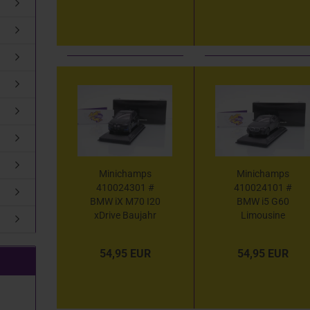
Minichamps
Minichamps
410024301 #
410024101 #
BMW iX M70 I20
BMW i5 G60
xDrive Baujahr
Limousine
2022 "
Baujahr 2024 "
schwarzmetallic
mattgraumetallic
54,95 EUR
54,95 EUR
" 1:43
" 1:43