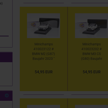
e)
Minichamps
Minichamps
410023122 #
410023202 #
BMW M2 (G87)
BMW M3 CS
Baujahr 2023 "
(G80) Baujahr
Alpineweiß " 1:43
2023 " weiß-
schwarz " 1:43
54,95 EUR
54,95 EUR