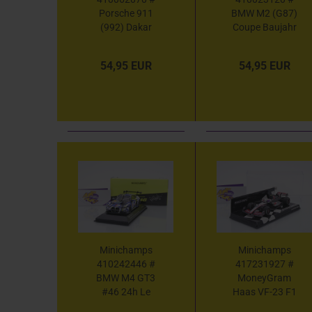
Porsche 911
BMW M2 (G87)
(992) Dakar
Coupe Baujahr
Baujahr 2022 "
2023 " Toronto
weiß " 1:43
Rot metallic "
54,95 EUR
54,95 EUR
1:43
Minichamps
Minichamps
410242446 #
417231927 #
BMW M4 GT3
MoneyGram
#46 24h Le
Haas VF-23 F1
Mans 2024 "
USA GP 2023 "