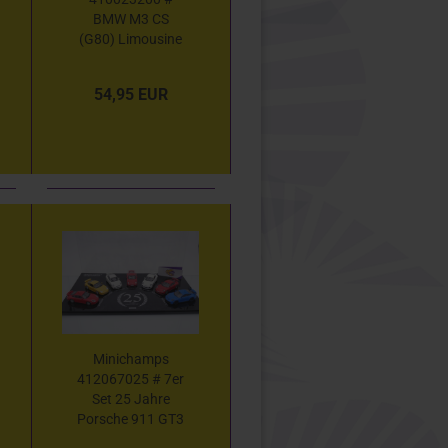
BMW M3 CS
(G80) Limousine
Baujahr 2023 "
Saphirschwarz
54,95 EUR
metallic " 1:43
Minichamps
412067025 # 7er
Set 25 Jahre
Porsche 911 GT3
1999-2024 1:43