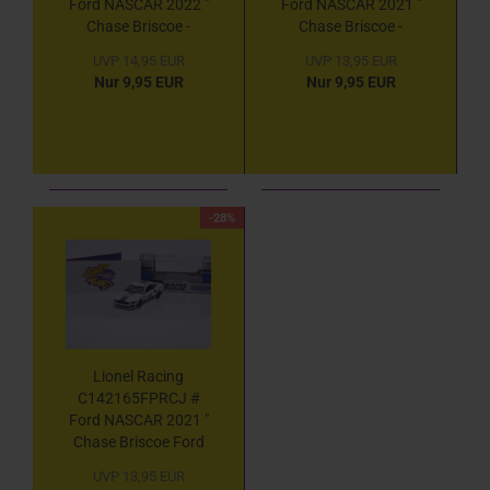
Ford NASCAR 2022 "
Ford NASCAR 2021 "
Chase Briscoe -
Chase Briscoe -
Mahindra Tractors "
HighPoint.com
UVP 14,95 EUR
UVP 13,95 EUR
1:64
Throwback " 1:64
Nur 9,95 EUR
Nur 9,95 EUR
-28%
Lionel Racing
C142165FPRCJ #
Ford NASCAR 2021 "
Chase Briscoe Ford
Racing " 1:64
UVP 13,95 EUR