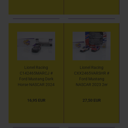
Lionel Racing
Lionel Racing
C142465MARCJ #
CXX2465VARSHR #
Ford Mustang Dark
Ford Mustang
Horse NASCAR 2024
NASCAR 2023 2er
" Chase Briscoe -
Set " SHR Special
Mahindra Compact
Talladega Nights
16,95 EUR
27,50 EUR
Tractors Black "
Tribute / Chase
Chrom Startnummer
Briscoe - Old Spice /
" " 1:64
Ryan Preece -
Wonder Bread " 1:64