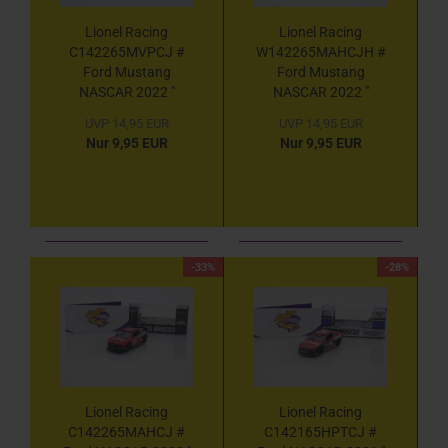
Lionel Racing
Lionel Racing
C142265MVPCJ #
W142265MAHCJH #
Ford Mustang
Ford Mustang
NASCAR 2022 "
NASCAR 2022 "
Chase Briscoe -
Chase Briscoe -
UVP 14,95 EUR
UVP 14,95 EUR
Magical Vacation
Mahindra Tractors
Nur 9,95 EUR
Nur 9,95 EUR
Planner (MVP) " 1:64
Phoenix Spring Race
Winner (1st Career
Win) " 1:64
-33%
-28%
Lionel Racing
Lionel Racing
C142265MAHCJ #
C142165HPTCJ #