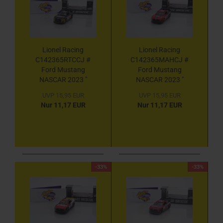
Lionel Racing
Lionel Racing
C142365RTCCJ #
C142365MAHCJ #
Ford Mustang
Ford Mustang
NASCAR 2023 "
NASCAR 2023 "
Chase Briscoe - Rush
Chase Briscoe -
UVP 15,95 EUR
UVP 15,95 EUR
Truck Centers " 1:64
Mahindra Tractors "
Nur 11,17 EUR
Nur 11,17 EUR
1:64
-33%
-33%