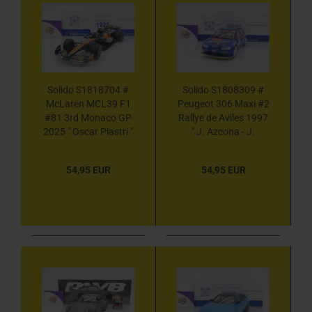
Solido S1818704 #
Solido S1808309 #
McLaren MCL39 F1
Peugeot 306 Maxi #2
#81 3rd Monaco GP
Rallye de Aviles 1997
2025 " Oscar Piastri "
" J. Azcona - J.
1:18
Billmaier " 1:18
54,95 EUR
54,95 EUR