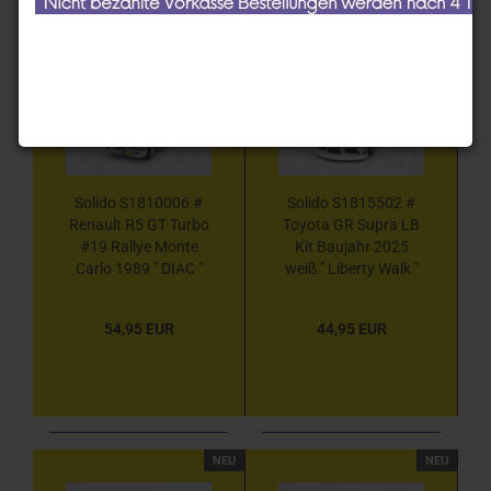
NEU
NEU
Solido S1810006 #
Solido S1815502 #
Renault R5 GT Turbo
Toyota GR Supra LB
#19 Rallye Monte
Kit Baujahr 2025
Carlo 1989 " DIAC "
weiß " Liberty Walk "
1:18
1:18
54,95 EUR
44,95 EUR
NEU
NEU