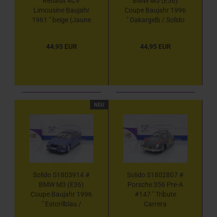
Renault 4CV
BMW M3 (E36)
Limousine Baujahr
Coupe Baujahr 1996
1961 " beige (Jaune
" Dakargelb / Solido
Infante) " 1:18
Works " 1:18
44,95 EUR
44,95 EUR
NEU
Solido S1803914 #
Solido S1802807 #
BMW M3 (E36)
Porsche 356 Pre-A
Coupe Baujahr 1996
#147 " Tribute
" Estorilblau /
Carrera
Streetfighters " 1:18
Panamericana 1954 "