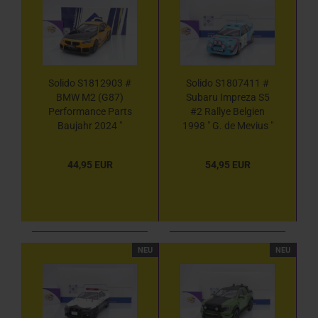
Solido S1812903 #
Solido S1807411 #
BMW M2 (G87)
Subaru Impreza S5
Performance Parts
#2 Rallye Belgien
Baujahr 2024 "
1998 " G. de Mevius "
orange-schwarz "
1:18
1:18
44,95 EUR
54,95 EUR
NEU
NEU