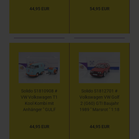
1:18
44,95 EUR
54,95 EUR
Solido S1810908 #
Solido S1812701 #
VW Volkswagen T1
Volkswagen VW Golf
Kool Kombi mit
2 (G60) GTI Baujahr
Anhänger " GULF
1989 " Marsrot " 1:18
Racing " 1:18
44,95 EUR
44,95 EUR