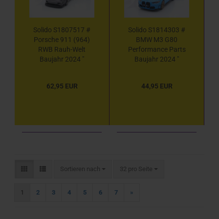
Solido S1807517 #
Solido S1814303 #
Porsche 911 (964)
BMW M3 G80
RWB Rauh-Welt
Performance Parts
Baujahr 2024 "
Baujahr 2024 "
Nardograu " 1:18
Daytonablau " 1:18
62,95 EUR
44,95 EUR
Sortieren nach
pro Seite
Sortieren nach
32 pro Seite
1
2
3
4
5
6
7
»