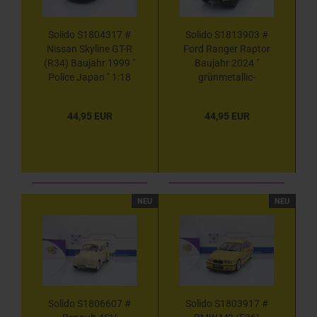
Solido S1804317 #
Solido S1813903 #
Nissan Skyline GT-R
Ford Ranger Raptor
(R34) Baujahr 1999 "
Baujahr 2024 "
Police Japan " 1:18
grünmetallic-
schwarz " 1:18
44,95 EUR
44,95 EUR
NEU
NEU
Solido S1806607 #
Solido S1803917 #