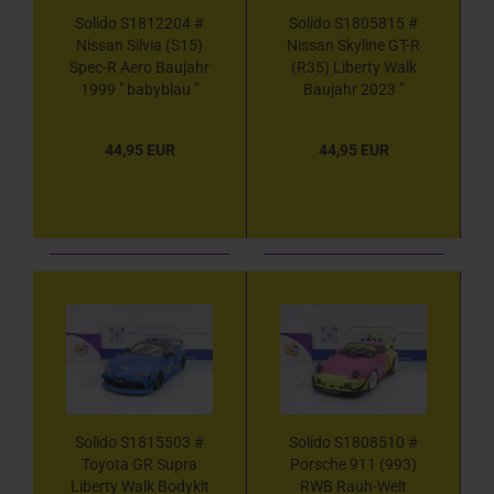
Solido S1812204 #
Solido S1805815 #
Nissan Silvia (S15)
Nissan Skyline GT-R
Spec-R Aero Baujahr
(R35) Liberty Walk
1999 " babyblau "
Baujahr 2023 "
1:18
mattgraumetallic "
1:18
44,95 EUR
44,95 EUR
Solido S1815503 #
Solido S1808510 #
Toyota GR Supra
Porsche 911 (993)
Liberty Walk Bodykit
RWB Rauh-Welt