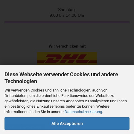
Samstag:
9:00 bis 14:00 Uhr
Wir verschicken mit
innerhalb Deutschland für nur 5,90 Euro
Diese Webseite verwendet Cookies und andere
Technologien
Wir verwenden Cookies und ähnliche Technologien, auch von
oder holen Sie die Ware einfach
Drittanbietern, um die ordentliche Funktionsweise der Website zu
gewährleisten, die Nutzung unseres Angebotes zu analysieren und Ihnen
selbst in der
Geschäftsstelle
ab
ein bestmögliches Einkaufserlebnis bieten zu können. Weitere
Informationen finden Sie in unserer
Datenschutzerklärung
.
Alle Akzeptieren
Vertrag widerrufen