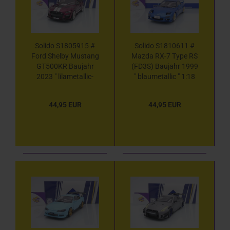
Solido S1805915 #
Solido S1810611 #
Ford Shelby Mustang
Mazda RX-7 Type RS
GT500KR Baujahr
(FD3S) Baujahr 1999
2023 " lilametallic-
" blaumetallic " 1:18
weiß " 1:18
44,95 EUR
44,95 EUR