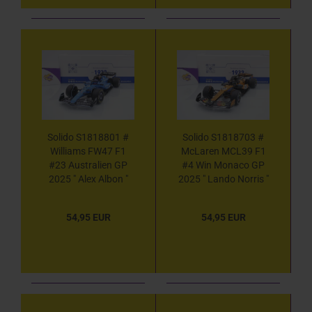
Solido S1818801 #
Solido S1818703 #
Williams FW47 F1
McLaren MCL39 F1
#23 Australien GP
#4 Win Monaco GP
2025 " Alex Albon "
2025 " Lando Norris "
1:18
1:18
54,95 EUR
54,95 EUR