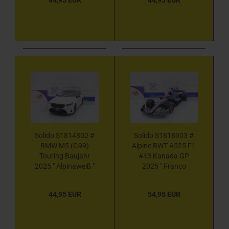
Solido S1814802 #
Solido S1818903 #
BMW M5 (G99)
Alpine BWT A525 F1
Touring Baujahr
#43 Kanada GP
2025 " Alpinaweiß "
2025 " Franco
1:18
Colapinto " 1:18
44,95 EUR
54,95 EUR