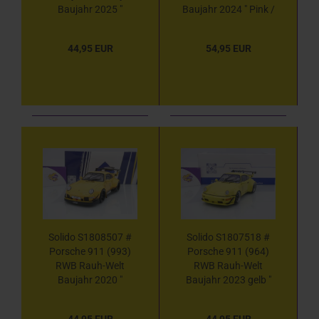
Baujahr 2025 "
Baujahr 2024 " Pink /
blaumetallic " 1:18
Gelbgrün " 1:18
44,95 EUR
54,95 EUR
Solido S1808507 #
Solido S1807518 #
Porsche 911 (993)
Porsche 911 (964)
RWB Rauh-Welt
RWB Rauh-Welt
Baujahr 2020 "
Baujahr 2023 gelb "
Cinderella " 1:18
NATALIE " 1:18
44,95 EUR
44,95 EUR