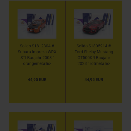
Solido S1812304 #
Solido S1805914 #
Subaru Impreza WRX
Ford Shelby Mustang
STI Baujahr 2003 "
GT500KR Baujahr
orangemetallic-
2023 " rotmetallic-
schwarz " 1:18
schwarz " 1:18
44,95 EUR
44,95 EUR