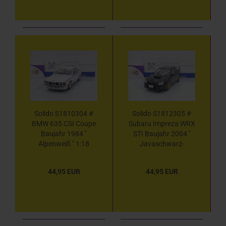
Solido S1810304 #
Solido S1812305 #
BMW 635 CSI Coupe
Subaru Impreza WRX
Baujahr 1984 "
STI Baujahr 2004 "
Alpenweiß " 1:18
Javaschwarz-
metallic " 1:18
44,95 EUR
44,95 EUR