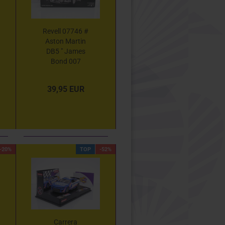
Revell 07746 #
Aston Martin
DB5 " James
Bond 007
Goldfinger "
Bausatz 1:24
39,95 EUR
-20%
TOP
-52%
Carrera