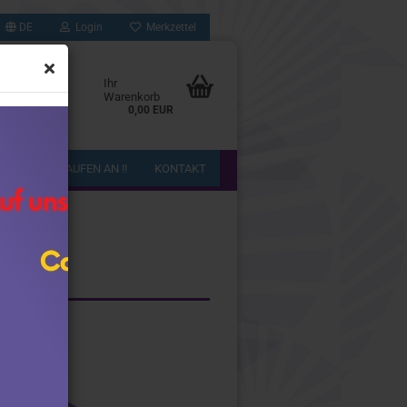
DE
Login
Merkzettel
Ihr
Warenkorb
0,00 EUR
!! WIR KAUFEN AN !!
KONTAKT