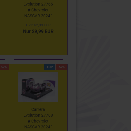
Evolution 27765
# Chevrolet
NASCAR 2024 "
Kyle Larson -
UVP 62,99 EUR
HendrickCars "
Nur 29,99 EUR
1:32
-52%
TOP
-52%
Carrera
Evolution 27768
# Chevrolet
NASCAR 2024 "