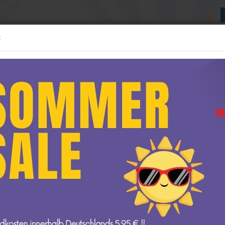
:
Suche...
:24 MODELLE
1:43 MODELLE
WEITERE
NEUE GESCHÄFTSRÄUME
»
Startseite
Geschenkartikel
delle anzeigen
1:12 Modelle anzeigen
AUTOart
Geschenkartikel
t
GP Replicas
GT Spirit
amps
Kyosho
Minichamps
NOREV
Ottomobile
san