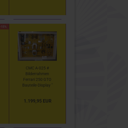
-15%
CMC A-025 #
Bilderrahmen
Ferrari 250 GTO
Bauteile-Display "
silbermetallic "
1:18 Lim. Ed. 200
1.199,95 EUR