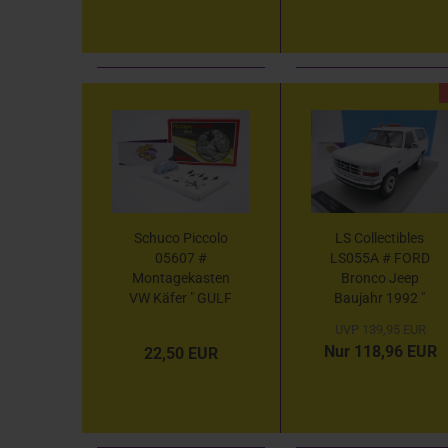
1:64
Schuco Piccolo
LS Collectibles
05607 #
LS055A # FORD
Montagekasten
Bronco Jeep
VW Käfer " GULF
Baujahr 1992 "
Racing " 1:90 Exl.
weiß " 1:18
UVP 139,95 EUR
für MHI
Nur 118,96 EUR
22,50 EUR