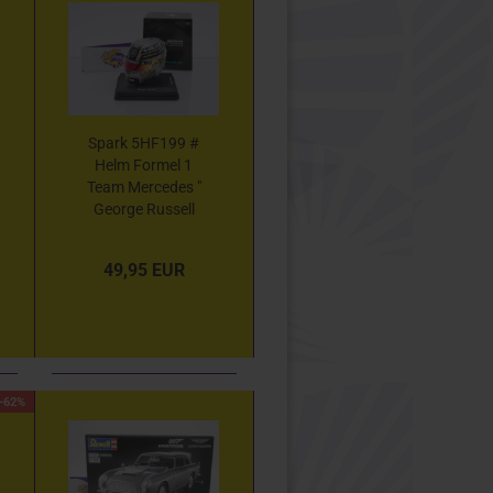
Spark 5HF199 #
Helm Formel 1
Team Mercedes "
George Russell
China GP 2025 "
1:5
49,95 EUR
-62%