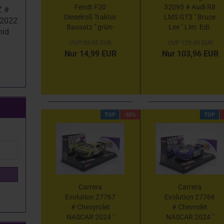
Fendt F20
32095 # Audi R8
Z #
Dieselroß Traktor
LMS GT3 " Bruce
 2022
Bausatz " grün-
Lee " Lim. Edi.
hid
rot " 1:24
1999 pcs. 1:32
UVP 39,95 EUR
UVP 129,95 EUR
Nur 14,99 EUR
Nur 103,96 EUR
TOP
-52%
TOP
Carrera
Carrera
Evolution 27767
Evolution 27766
# Chevyrolet
# Chevrolet
NASCAR 2024 "
NASCAR 2024 "