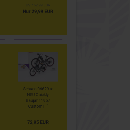
Alex Bowman -
UVP 62,99 EUR
Ally " 1:32
Nur 29,99 EUR
Schuco 06629 #
NSU Quickly
Baujahr 1957
Custom II "
mattgrau " 1:10
Lim. Ed. 1000
72,95 EUR