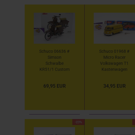
Schuco 06636 #
Schuco 01968 #
Simson
Micro Racer
Schwalbe
Volkswagen T1
KR51/1 Custom
Kastenwagen
II " mattbraun "
mit Uhrwerk in
1:10 Lim.Edi.
gelb " DBP "
69,95 EUR
34,95 EUR
1000
-23%