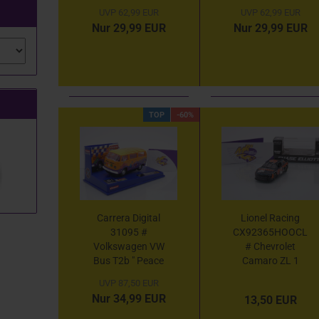
William Byron -
Chase Elliott -
UVP 62,99 EUR
UVP 62,99 EUR
Raptor " 1:32
NAPA " 1:32
Nur 29,99 EUR
Nur 29,99 EUR
TOP
-60%
Carrera Digital
Lionel Racing
31095 #
CX92365HOOCL
Volkswagen VW
# Chevrolet
Bus T2b " Peace
Camaro ZL 1
and Love Hippie "
NASCAR 2023 "
UVP 87,50 EUR
1:32
Chase Elliott -
Nur 34,99 EUR
13,50 EUR
Hooters 40th
Anniversary "