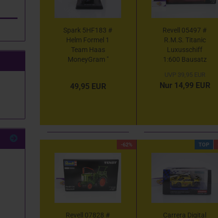
Spark 5HF183 #
Revell 05497 #
Helm Formel 1
R.M.S. Titanic
Team Haas
Luxusschiff
MoneyGram "
1:600 Bausatz
Ollie Bearman "
UVP 39,95 EUR
2025 1:5
Nur 14,99 EUR
49,95 EUR
-62%
TOP
Revell 07828 #
Carrera Digital