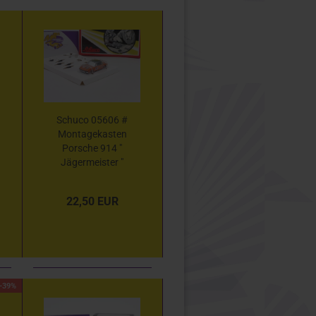
Schuco 05606 #
Montagekasten
Porsche 914 "
Jägermeister "
1:90 Exl. MHI
Shops
22,50 EUR
-39%