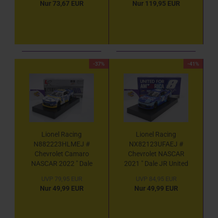
Nur 73,67 EUR
Nur 119,95 EUR
Mayonnaise " 1:24
Mayonnaise " mit
Color Chrome Edition
Autogramm 1:24
-37%
-41%
Lionel Racing
Lionel Racing
N882223HLMEJ #
NX82123UFAEJ #
Chevrolet Camaro
Chevrolet NASCAR
NASCAR 2022 " Dale
2021 " Dale JR United
Earnhardt Jr. -
9/11 " 1:24
UVP 79,95 EUR
UVP 84,95 EUR
Hellmann's
Nur 49,99 EUR
Nur 49,99 EUR
Mayonnaise " 1:24