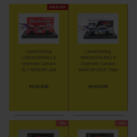
SOLD OUT
Lionel Racing
Lionel Racing
LX82423BUDEJ #
N882423HLMEJ #
Chevrolet Camaro
Chevrolet Camaro
ZL1 NASCAR Late
NASCAR 2024 " Dale
Model 2024 " Dale
Earnhardt Jr. -
Earnhardt Jr. -
Hellmann's Real
99,95 EUR
99,95 EUR
Budweiser Beer " 1:24
Mayonnaise " 1:24
-22%
-54%