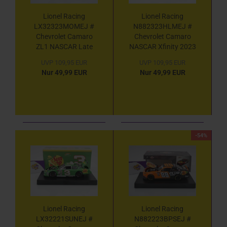
Lionel Racing
Lionel Racing
LX32323MOMEJ #
N882323HLMEJ #
Chevrolet Camaro
Chevrolet Camaro
ZL1 NASCAR Late
NASCAR Xfinity 2023
Model 2023 " Dale
" Dale Earnhardt Jr. -
UVP 109,95 EUR
UVP 109,95 EUR
Earnhardt Jr. - Mom
Hellmann's Real
Nur 49,99 EUR
Nur 49,99 EUR
'N' Pop's " 1:24
Mayonnaise " 1:24
-54%
Lionel Racing
Lionel Racing
LX32221SUNEJ #
N882223BPSEJ #