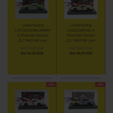
Lionel Racing
Lionel Racing
LX32323SUNEJNWRV
LX32323BPSEJ #
# Chevrolet Camaro
Chevrolet Camaro
ZL1 NASCAR Late
ZL1 NASCAR Late
Model 2023 " Dale
Model 2023 " Dale
UVP 119,95 EUR
UVP 109,95 EUR
Earnhardt Jr. - Sun
Earnhardt Jr. - Bass
Nur 93,56 EUR
Nur 49,99 EUR
Drop North Wilkesboro
Pro Shops " 1:24
Race Version " 1:24
-54%
-54%