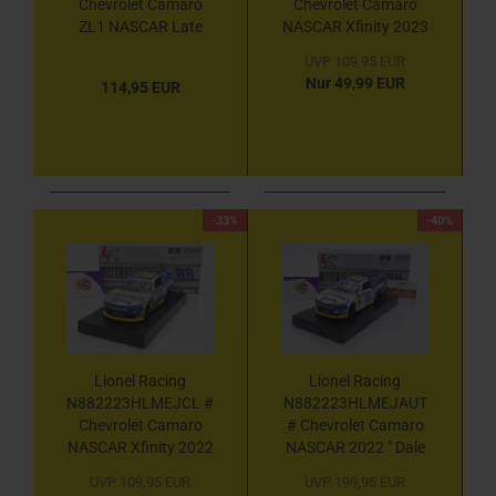
Chevrolet Camaro
Chevrolet Camaro
ZL1 NASCAR Late
NASCAR Xfinity 2023
Model 2022 " Dale
" Dale Earnhardt Jr. -
UVP 109,95 EUR
Earnhardt Jr. - Sun
Bass Pro Shops Club
Nur 49,99 EUR
114,95 EUR
Drop " 1:24
Card " 1:24
-33%
-40%
Lionel Racing
Lionel Racing
N882223HLMEJCL #
N882223HLMEJAUT
Chevrolet Camaro
# Chevrolet Camaro
NASCAR Xfinity 2022
NASCAR 2022 " Dale
" Dale Earnhardt Jr. -
Earnhardt Jr. -
UVP 109,95 EUR
UVP 199,95 EUR
Hellmann's
Hellmann's