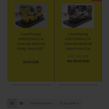
Lionel Racing
Lionel Racing
NX82023HLEJ #
FXX1923DLEJ #
Chevrolet NASCAR
Chevrolet NASCAR
Xfinity Serie 2020 "
Serie Promo Car
Dale Earnhardt JR -
2019 " Dale
UVP 79,95 EUR
Hellmann's
Earnhardt JR - Dale
Nur 49,99 EUR
69,95 EUR
Homestead Miami "
Jr. Download / Dirty
1:24
Mo Media " 1:24
Sortieren nach
pro Seite
Sortieren nach
32 pro Seite