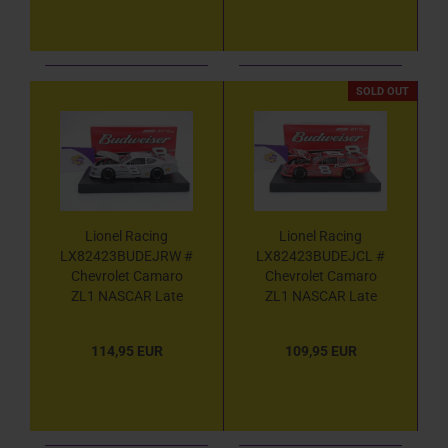
SOLD OUT
Lionel Racing
Lionel Racing
LX82423BUDEJRW #
LX82423BUDEJCL #
Chevrolet Camaro
Chevrolet Camaro
ZL1 NASCAR Late
ZL1 NASCAR Late
Model 2024 " Dale
Model 2024 " Dale
Earnhardt Jr. -
Earnhardt Jr. -
114,95 EUR
109,95 EUR
Budweiser Beer " 1:24
Budweiser Beer " 1:24
RAW Edition
Color Chrome Edition