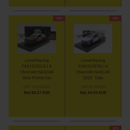
-33%
-28%
Lionel Racing
Lionel Racing
FXX1922DLEJ #
FX82023FREJ #
Chevrolet NASCAR
Chevrolet NASCAR
Serie Promo Car
2020 " Dale
2019 " Dale
Earnhardt Jr - Filter
UVP 119,95 EUR
UVP 69,95 EUR
Earnhardt JR - Dale
Time " 1:24
Nur 80,37 EUR
Nur 49,99 EUR
Jr. Download / Dirty
Mo Media " 1:24
ELITE
-37%