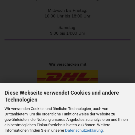
Mittwoch bis Freitag:
10:00 Uhr bis 18:00 Uhr
Samstag:
9:00 bis 14:00 Uhr
Wir verschicken mit
innerhalb Deutschland für nur 5,90 Euro
Diese Webseite verwendet Cookies und andere
Technologien
Wir verwenden Cookies und ähnliche Technologien, auch von
oder holen Sie die Ware einfach
Drittanbietern, um die ordentliche Funktionsweise der Website zu
gewährleisten, die Nutzung unseres Angebotes zu analysieren und Ihnen
selbst in der
Geschäftsstelle
ab
ein bestmögliches Einkaufserlebnis bieten zu können. Weitere
Informationen finden Sie in unserer
Datenschutzerklärung
.