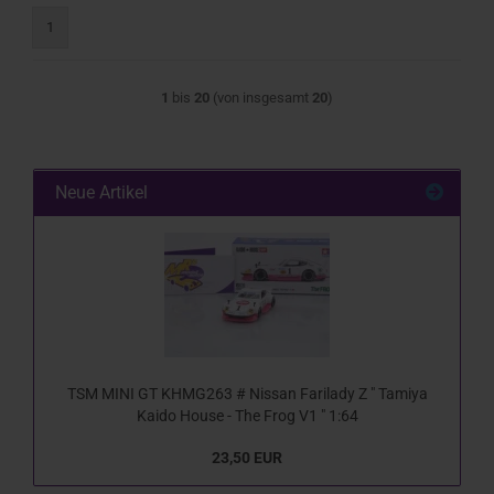
1
1
bis
20
(von insgesamt
20
)
Neue Artikel
TSM MINI GT KHMG263 # Nissan Farilady Z " Tamiya
Kaido House - The Frog V1 " 1:64
23,50 EUR