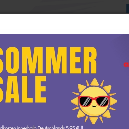
:
Suche...
:24 MODELLE
1:43 MODELLE
WEITERE
NEUE GESCHÄFTSRÄUME
»
»
Startseite
1:18 Modelle
Maisto
delle anzeigen
1:12 Modelle anzeigen
AUTOart
Maisto
t
GP Replicas
GT Spirit
amps
Kyosho
Minichamps
NOREV
Ottomobile
azda