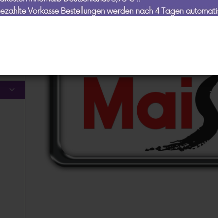
Schuco
rift
ty
Spark
Top Marques
TSM
dmodelle anzeigen