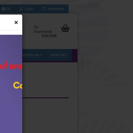
DE
Login
Merkzettel
Ihr
Warenkorb
0,00 EUR
!! WIR KAUFEN AN !!
KONTAKT