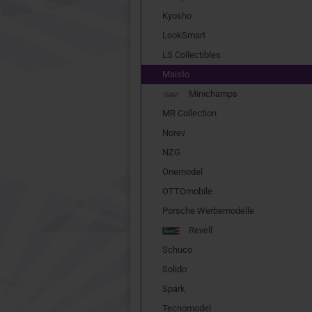
Kyosho
LookSmart
LS Collectibles
Maisto
Minichamps
MR Collection
Norev
NZG
Onemodel
OTTOmobile
Porsche Werbemodelle
Revell
Schuco
Solido
Spark
Tecnomodel