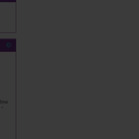
line
 "