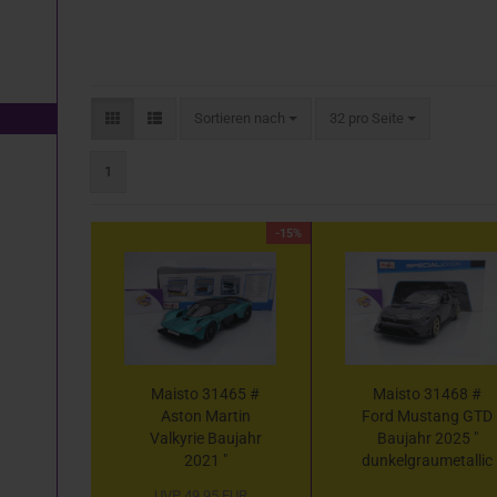
Sortieren nach
pro Seite
Sortieren nach
32 pro Seite
1
-15%
Maisto 31465 #
Maisto 31468 #
Aston Martin
Ford Mustang GTD
Valkyrie Baujahr
Baujahr 2025 "
2021 "
dunkelgraumetallic
racinggrünmetallic
" 1:18
UVP 49,95 EUR