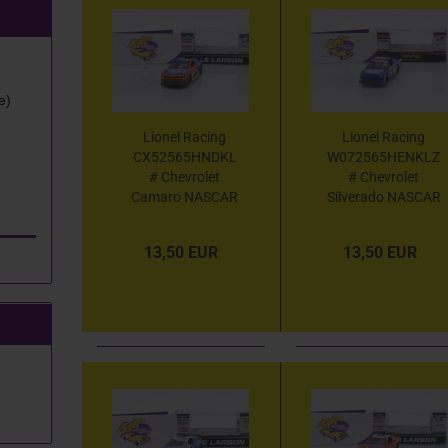
e)
Lionel Racing
Lionel Racing
CX52565HNDKL
W072565HENKLZ
# Chevrolet
# Chevrolet
Camaro NASCAR
Silverado NASCAR
2025 " Kyle Larson
Truck 2025 " Kyle
-
Larson -
13,50 EUR
13,50 EUR
HendrickCars.com
HendrickCars.com
Throwback " 1:64
Homestead Miami
Win " 1:64