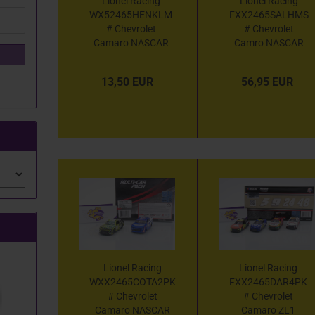
Lionel Racing
Lionel Racing
WX52465HENKLM
FXX2465SALHMS
# Chevrolet
# Chevrolet
Camaro NASCAR
Camro NASCAR
2024 " Kyle Larson
2024 " Hendrick -
-
Salutes 4 Car Set "
13,50 EUR
56,95 EUR
HendrickCars.com
" 1:64
Roval Win " 1:64
Lionel Racing
Lionel Racing
WXX2465COTA2PK
FXX2465DAR4PK
# Chevrolet
# Chevrolet
Camaro NASCAR
Camaro ZL1