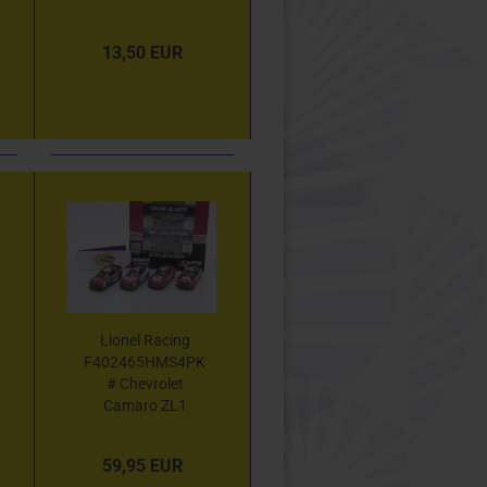
NASCAR 2024 "
Kyle Larson -
13,50 EUR
HendrickCars.com
Las Vegas Race
Winner " 1:64
Lionel Racing
F402465HMS4PK
# Chevrolet
Camaro ZL1
NASCAR 2024 "
Hendrick
59,95 EUR
Motorsports -