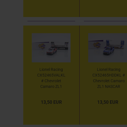
Kansas Race
Throwback " 1:64
Winner " 1:64
Lionel Racing
Lionel Racing
CX52465VALKL
CX52465HDDKL #
# Chevrolet
Chevrolet Camaro
Camaro ZL1
ZL1 NASCAR
NASCAR 2024 "
2024 " Kyle Larson
Kyle Larson -
-
13,50 EUR
13,50 EUR
Valvoline Motor
HendrickCars.com
Oil " 1:64
Coke 600 Double "
1:64