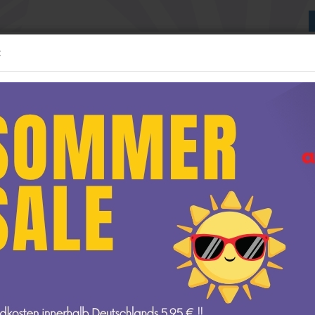
:
Suche...
:24 MODELLE
1:43 MODELLE
WEITERE
NEUE GESCHÄFTSRÄUME
»
»
»
Startseite
1:64 Modelle
Lionel Racing / Nascar
Shop 
delle anzeigen
1:12 Modelle anzeigen
AUTOart
Shop by Driver - Kyle Larson
t
GP Replicas
GT Spirit
amps
Kyosho
Minichamps
NOREV
Ottomobile
san