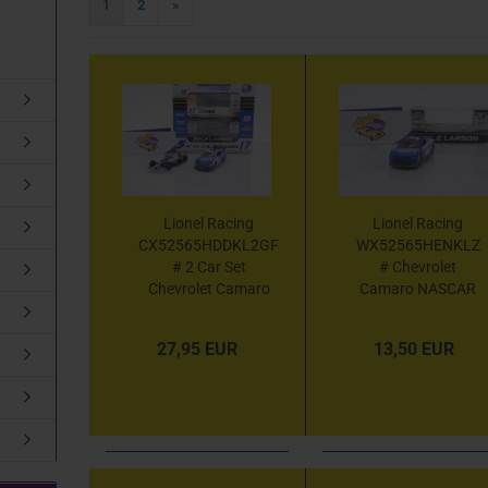
1
2
»
Lionel Racing
Lionel Racing
CX52565HDDKL2GF
WX52565HENKLZ
# 2 Car Set
# Chevrolet
Chevrolet Camaro
Camaro NASCAR
NASCAR Indycar
2025 " Kyle Larson
2025 " Kyle Larson -
-
27,95 EUR
13,50 EUR
HendrickCars.com
HendrickCars.com
Double HD1100 "
Homestead Miami
1:64
Win " 1:64