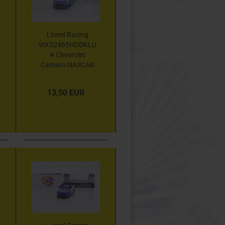
Lionel Racing
WX52465HDDKLU
# Chevrolet
Camaro NASCAR
2024 " Kyle Larson
-
13,50 EUR
HendrickCars.com
Indy Win " 1:64