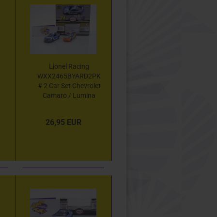
Lionel Racing
WXX2465BYARD2PK
# 2 Car Set Chevrolet
Camaro / Lumina
NASCAR 2024 /
1994 " Kyle Larson -
26,95 EUR
Jeff Gordon Indy Win
" 1:64