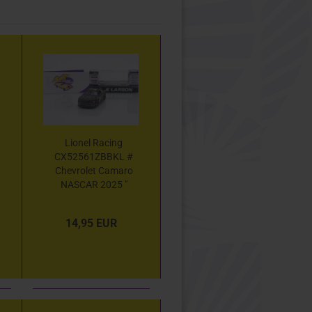
Lionel Racing
CX52561ZBBKL #
Chevrolet Camaro
NASCAR 2025 "
Kyle Larson -
HendrickCars.com
14,95 EUR
Zac Brown Band "
1:64