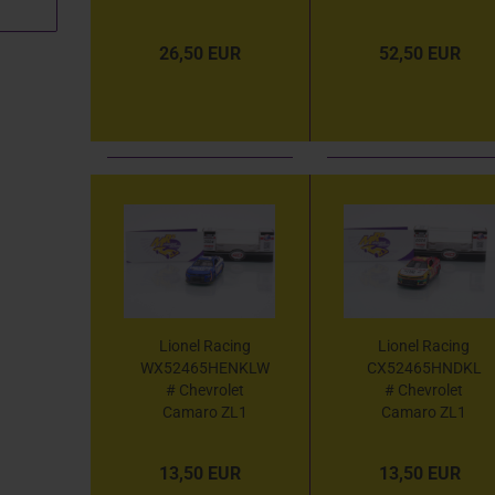
2024 " Hendrick -
NASCAR 2024 "
COTA Sweep 2 Car
Hendrick -
26,50 EUR
52,50 EUR
Set " 1:64
Darlington
Throwback 4 Car
Set " 1:64
Lionel Racing
Lionel Racing
WX52465HENKLW
CX52465HNDKL
# Chevrolet
# Chevrolet
Camaro ZL1
Camaro ZL1
NASCAR 2024 "
NASCAR 2024 "
Kyle Larson -
Kyle Larson -
13,50 EUR
13,50 EUR
HendrickCars.com
HendrickCars.com