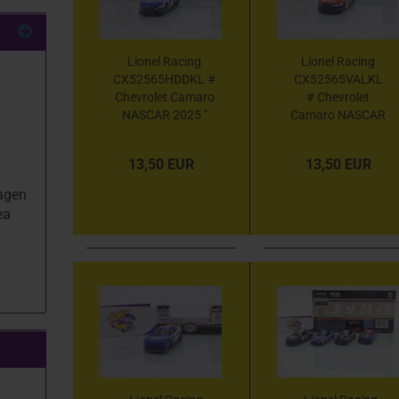
Lionel Racing
Lionel Racing
CX52565HDDKL #
CX52565VALKL
Chevrolet Camaro
# Chevrolet
NASCAR 2025 "
Camaro NASCAR
Kyle Larson -
2025 " Kyle
HendrickCars.com
Larson -
13,50 EUR
13,50 EUR
H1100 " 1:64
Valvoline " 1:64
agen
ea