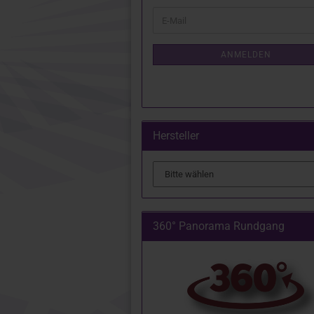
WEITER
E-
ZUR
Mail
NEWSLETTER-
ANMELDUNG
ANMELDEN
Hersteller
360° Panorama Rundgang