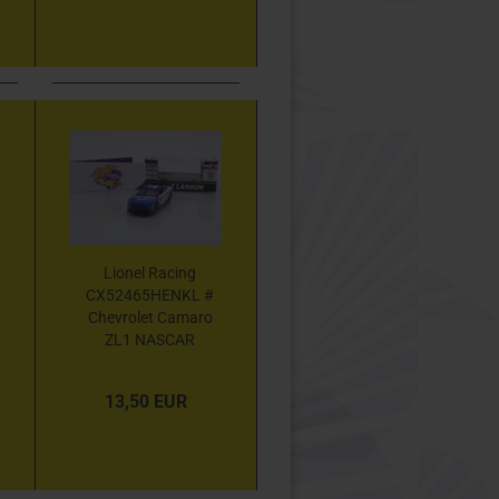
40th Anniversary
4 Car Set " 1:64
Lionel Racing
CX52465HENKL #
Chevrolet Camaro
ZL1 NASCAR
2024 " Kyle Larson
-
13,50 EUR
HendrickCars.com
" 1:64