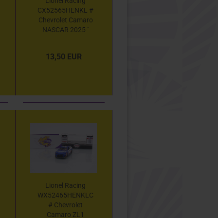
Lionel Racing
CX52565HENKL #
Chevrolet Camaro
NASCAR 2025 "
Kyle Larson -
HendrickCars.com
13,50 EUR
" 1:64
Lionel Racing
WX52465HENKLC
# Chevrolet
Camaro ZL1