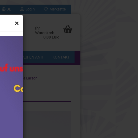
DE
Login
Merkzettel
Ihr
Warenkorb
0,00 EUR
!! WIR KAUFEN AN !!
KONTAKT
by Driver - Kyle Larson